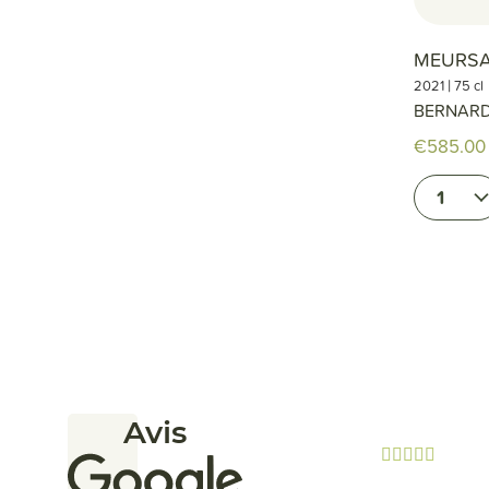
MEURSAU
|
2021
75 cl
BERNARD
€585.00
1
Avis




