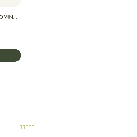
MIN...
t




