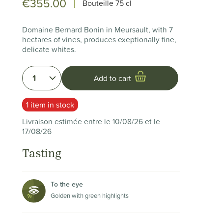
€355.00
Bouteille
75 cl
Domaine Bernard Bonin in Meursault, with 7
hectares of vines, produces exeptionally fine,
delicate whites.
1
Add to cart
1 item in stock
Livraison estimée entre le 10/08/26 et le
17/08/26
Tasting
To the eye
Golden with green highlights