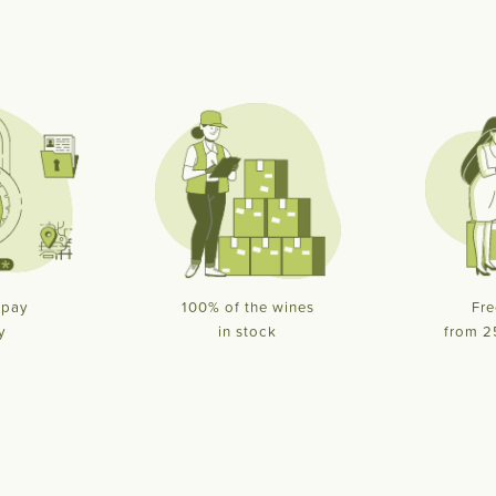
 pay
100% of the wines
Fre
y
in stock
from 2