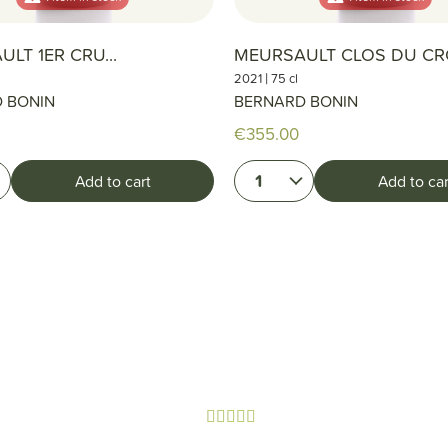
LT 1ER CRU...
MEURSAULT CLOS DU CRO
|
2021
75 cl
 BONIN
BERNARD BONIN
€355.00
1
Add to cart
Add to car




