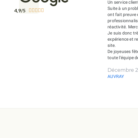
Un service clien
Suite à un probl
4,9/5





ont fait preuve
professionnali
réactivité. Merc
Je suis donc tr
expérience et 
site.
De joyeuses fêt
toute l'équipe 
Décembre 2
AUVRAY