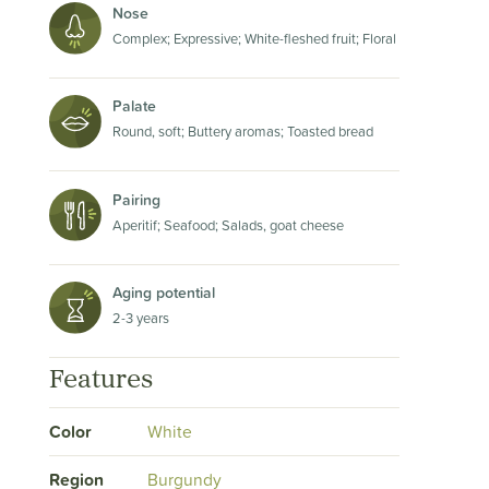
Nose
Complex; Expressive; White-fleshed fruit; Floral
Palate
Round, soft; Buttery aromas; Toasted bread
Pairing
Aperitif; Seafood; Salads, goat cheese
Aging potential
2-3 years
Features
Color
White
Region
Burgundy