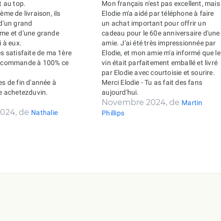
t au top.
Mon français n'est pas excellent, mais
ème de livraison, ils
Elodie m'a aidé par téléphone à faire
 d'un grand
un achat important pour offrir un
sme et d'une grande
cadeau pour le 60e anniversaire d'une
i à eux.
amie. J'ai été très impressionnée par
ès satisfaite de ma 1ère
Elodie, et mon amie m'a informé que le
recommande à 100% ce
vin était parfaitement emballé et livré
par Elodie avec courtoisie et sourire.
es de fin d'année à
Merci Elodie - Tu as fait des fans
de achetezduvin.
aujourd'hui.
Novembre 2024, de
Martin
024, de
Nathalie
Phillips