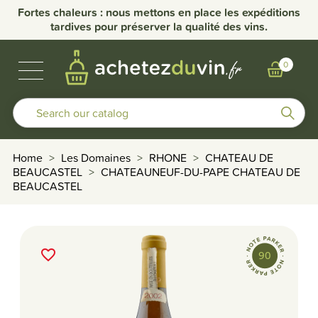
Fortes chaleurs : nous mettons en place les expéditions
tardives pour préserver la qualité des vins.
BUBBLES & SPIRITS
BURGUNDY WINES
OTHER REGIONS
OUR DOMAINS
0
Home
Les Domaines
RHONE
CHATEAU DE
BEAUCASTEL
CHATEAUNEUF-DU-PAPE CHATEAU DE
BEAUCASTEL
favorite_border
90