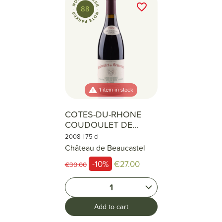
favorite_border
88
1 item in stock
COTES-DU-RHONE
COUDOULET DE...
|
2008
75 cl
Château de Beaucastel
-10%
€27.00
€30.00
1
Add to cart