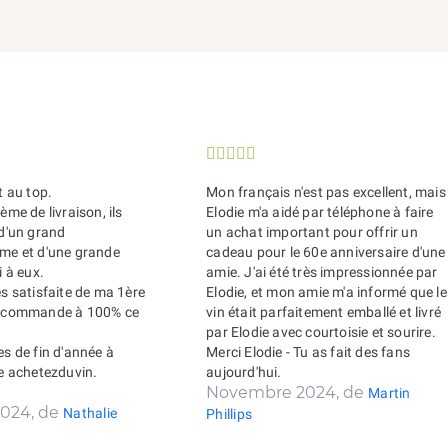





t au top.
Mon français n'est pas excellent, mais
ème de livraison, ils
Elodie m'a aidé par téléphone à faire
 d'un grand
un achat important pour offrir un
sme et d'une grande
cadeau pour le 60e anniversaire d'une
i à eux.
amie. J'ai été très impressionnée par
ès satisfaite de ma 1ère
Elodie, et mon amie m'a informé que le
recommande à 100% ce
vin était parfaitement emballé et livré
par Elodie avec courtoisie et sourire.
es de fin d'année à
Merci Elodie - Tu as fait des fans
de achetezduvin.
aujourd'hui.
Novembre 2024, de
Martin
024, de
Nathalie
Phillips