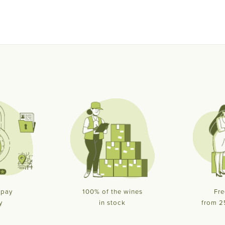
 pay
100% of the wines
Fre
y
in stock
from 2