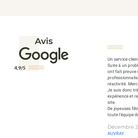
Avis





Un service clien
Suite à un probl
4,9/5





ont fait preuve
professionnali
réactivité. Merc
Je suis donc tr
expérience et 
site.
De joyeuses fêt
toute l'équipe 
Décembre 2
AUVRAY