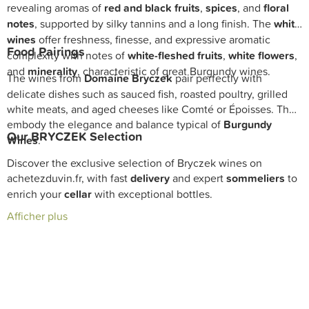
revealing aromas of
red and black fruits
,
spices
, and
floral
notes
, supported by silky tannins and a long finish. The
white
wines
offer freshness, finesse, and expressive aromatic
Food Pairings
complexity with notes of
white-fleshed fruits
,
white flowers
,
and
minerality
, characteristic of great Burgundy wines.
The wines from
Domaine Bryczek
pair perfectly with
delicate dishes such as sauced fish, roasted poultry, grilled
white meats, and aged cheeses like Comté or Époisses. They
embody the elegance and balance typical of
Burgundy
Our BRYCZEK Selection
Wines
.
Discover the exclusive selection of Bryczek wines on
achetezduvin.fr, with fast
delivery
and expert
sommeliers
to
enrich your
cellar
with exceptional bottles.
Afficher plus