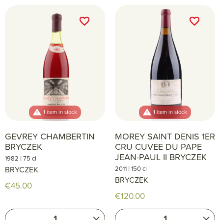
favorite_border
favorite_border
favorite_border
favorite_border
1 item in stock
1 item in stock
GEVREY CHAMBERTIN
MOREY SAINT DENIS 1ER
BRYCZEK
CRU CUVEE DU PAPE
JEAN-PAUL II BRYCZEK
|
1982
75 cl
|
BRYCZEK
2011
150 cl
BRYCZEK
€45.00
€120.00
1
1