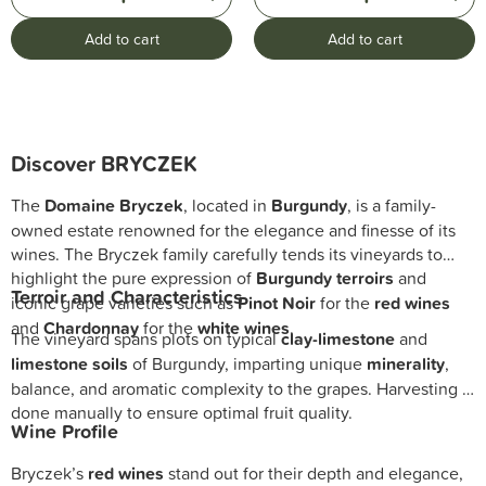
Add to cart
Add to cart
Discover BRYCZEK
The
Domaine Bryczek
, located in
Burgundy
, is a family-
owned estate renowned for the elegance and finesse of its
wines. The Bryczek family carefully tends its vineyards to
highlight the pure expression of
Burgundy terroirs
and
Terroir and Characteristics
iconic grape varieties such as
Pinot Noir
for the
red wines
and
Chardonnay
for the
white wines
.
The vineyard spans plots on typical
clay-limestone
and
limestone soils
of Burgundy, imparting unique
minerality
,
balance, and aromatic complexity to the grapes. Harvesting is
done manually to ensure optimal fruit quality.
Wine Profile
Bryczek’s
red wines
stand out for their depth and elegance,