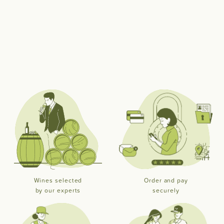
Wines selected
Order and pay
by our experts
securely