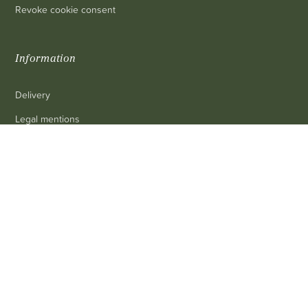
Revoke cookie consent
Information
Delivery
Legal mentions
Terms and conditions of sale
0
Contact us
FAQ
Contact
Customer service
: 03 80 69 10 62
Email
: contact@achetezduvin.fr