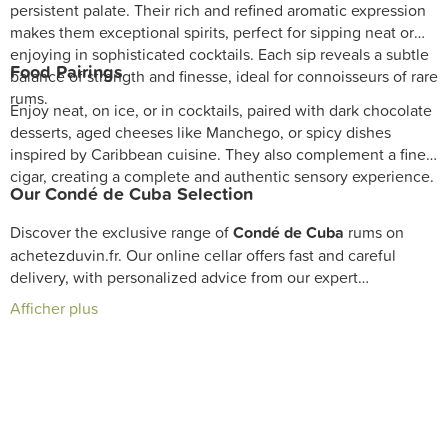
persistent palate. Their rich and refined aromatic expression
makes them exceptional spirits, perfect for sipping neat or
enjoying in sophisticated cocktails. Each sip reveals a subtle
Food Pairings
balance of strength and finesse, ideal for connoisseurs of rare
rums.
Enjoy neat, on ice, or in cocktails, paired with dark chocolate
desserts, aged cheeses like Manchego, or spicy dishes
inspired by Caribbean cuisine. They also complement a fine
cigar, creating a complete and authentic sensory experience.
Our Condé de Cuba Selection
Discover the exclusive range of
Condé de Cuba
rums on
achetezduvin.fr. Our online cellar offers fast and careful
delivery, with personalized advice from our expert
sommeliers to enjoy the authenticity and richness of
Afficher plus
premium Cuban rums.