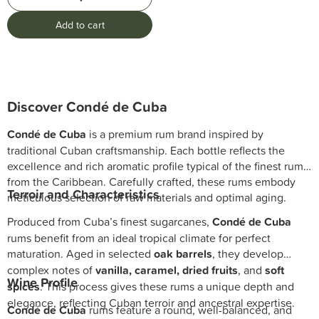
Add to cart
Discover Condé de Cuba
Condé de Cuba
is a premium rum brand inspired by
traditional Cuban craftsmanship. Each bottle reflects the
excellence and rich aromatic profile typical of the finest rums
from the Caribbean. Carefully crafted, these rums embody
Terroir and Characteristics
meticulous selection of raw materials and optimal aging.
Produced from Cuba’s finest sugarcanes,
Condé de Cuba
rums benefit from an ideal tropical climate for perfect
maturation. Aged in selected
oak barrels
, they develop
complex notes of
vanilla, caramel, dried fruits
, and
soft
Wine Profile
spices
. This process gives these rums a unique depth and
elegance, reflecting Cuban terroir and ancestral expertise.
Condé de Cuba
rums feature a round, well-balanced, and