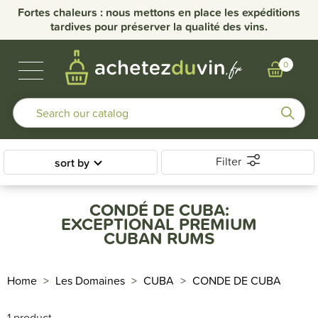
Fortes chaleurs : nous mettons en place les expéditions
tardives pour préserver la qualité des vins.
BUBBLES & SPIRITS
BURGUNDY WINES
OTHER REGIONS
OUR DOMAINS
0
Filter
sort by
CONDÉ DE CUBA:
EXCEPTIONAL PREMIUM
CUBAN RUMS
Home
Les Domaines
CUBA
CONDE DE CUBA
1 product