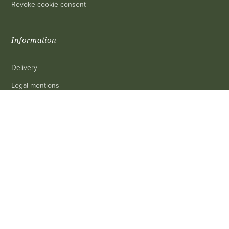
Revoke cookie consent
Information
Delivery
Legal mentions
Terms and conditions of sale
0
Contact us
FAQ
Contact
Customer service
: 03 80 69 10 62
Email
: contact@achetezduvin.fr
Follow us