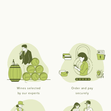
Wines selected
Order and pay
by our experts
securely