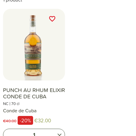
favorite_border
favorite_border
PUNCH AU RHUM ELIXIR
CONDE DE CUBA
|
NC
70 cl
Conde de Cuba
-20%
€32.00
€40.00
1