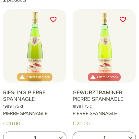
favorite_border
favorite_border
favorite_border
favorite_border
2 items in stock
1 item in stock
RIESLING PIERRE
GEWURZTRAMINER
SPANNAGLE
PIERRE SPANNAGLE
|
|
1989
75 cl
1988
75 cl
PIERRE SPANNAGLE
PIERRE SPANNAGLE
€20.00
€20.00
1
1