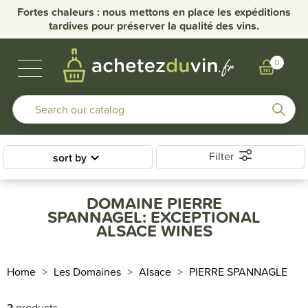
Fortes chaleurs : nous mettons en place les expéditions
tardives pour préserver la qualité des vins.
BUBBLES & SPIRITS
BURGUNDY WINES
OTHER REGIONS
OUR DOMAINS
0
Filter
sort by
DOMAINE PIERRE
SPANNAGEL: EXCEPTIONAL
ALSACE WINES
Home
Les Domaines
Alsace
PIERRE SPANNAGLE
2
products