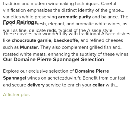
tradition and modern winemaking techniques. Careful
vinification emphasizes the distinct identity of the grape
varieties while preserving
aromatic purity
and balance. The
Food Pairings
range includes fresh, elegant, and aromatic white wines, as
well as fine, delicate reds, typical of the Alsace style.
These cuvées pair wonderfully with traditional Alsace dishes
like
choucroute garnie
,
baeckeoffe
, and refined cheeses
such as
Munster
. They also complement grilled fish and
roasted white meats, enhancing the subtlety of these wines.
Our Domaine Pierre Spannagel Selection
Explore our exclusive selection of
Domaine Pierre
Spannagel
wines on achetezduvin.fr. Benefit from our fast
and secure
delivery
service to enrich your
cellar
with
exceptional Alsace wines carefully chosen by our expert
Afficher plus
sommeliers
.