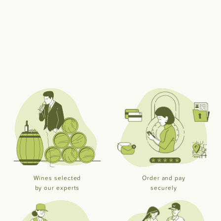
Wines selected
Order and pay
by our experts
securely