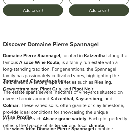
Add to cart
Add to cart
Discover Domaine Pierre Spannagel
Domaine Pierre Spannagel
, located in
Katzenthal
along the
famous
Alsace Wine Route
, is a family-run estate with a
long-standing tradition. For generations, the Spannagel
family has passionately cultivated vines, highlighting the
Terroir and Characteristics
emblematic Alsace grape varieties
such as
Riesling
,
Gewurztraminer
,
Pinot Gris
, and
Pinot Noir
.
The estate spans several hectares of vineyards situated on
diverse terroirs around
Katzenthal
,
Kaysersberg
, and
Colmar
. These varied soils, often granite or clay-limestone,
provide ideal conditions for showcasing the unique
Wine Profile
expression of each
Alsace grape variety
. Each plot perfectly
reflects the typicity of its
terroir
and local
climate
.
The
wines from Domaine Pierre Spannagel
combine