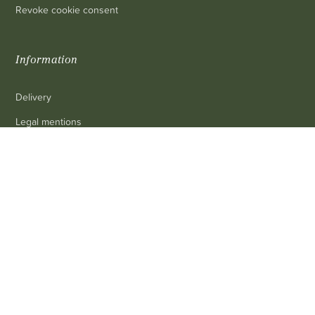
Revoke cookie consent
Information
Delivery
Legal mentions
Terms and conditions of sale
0
Contact us
FAQ
Contact
Customer service
: 03 80 69 10 62
Email
: contact@achetezduvin.fr