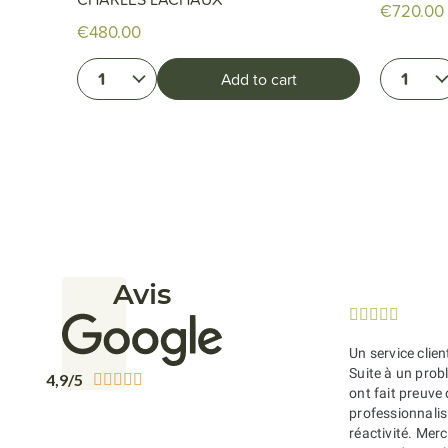
€720.00
€480.00
1
1
Add to cart
Avis





Un service clien
Suite à un probl
4,9/5





ont fait preuve
professionnali
réactivité. Merc