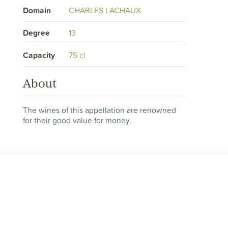
Domain
CHARLES LACHAUX
Degree
13
Capacity
75 cl
About
The wines of this appellation are renowned
for their good value for money.