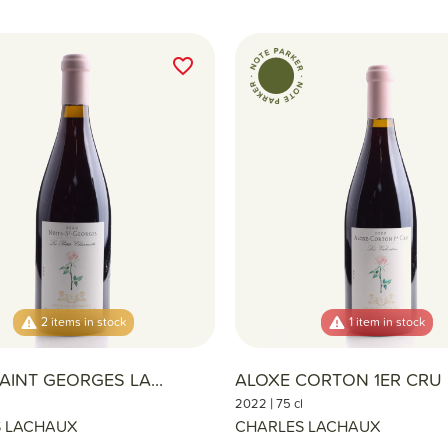
favorite_border
2 items in stock
1 item in stock
AINT GEORGES LA...
ALOXE CORTON 1ER CRU L
|
l
2022
75 cl
 LACHAUX
CHARLES LACHAUX