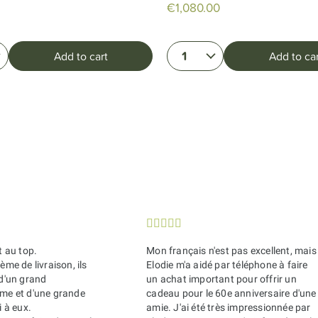
€1,080.00
1
Add to cart
Add to car





t au top.
Mon français n'est pas excellent, mais
ème de livraison, ils
Elodie m'a aidé par téléphone à faire
 d'un grand
un achat important pour offrir un
sme et d'une grande
cadeau pour le 60e anniversaire d'une
i à eux.
amie. J'ai été très impressionnée par