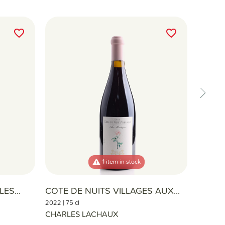
favorite_border
favorite_border
1 item in stock
ES...
COTE DE NUITS VILLAGES AUX...
NUITS
|
|
2022
75 cl
2022
75
CHARLES LACHAUX
CHARL