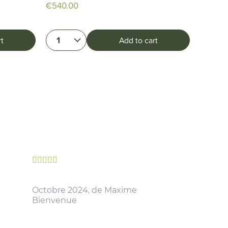
€540.00
€900.
1
1
t
Add to cart





Octobre 2024, de Maxime
Bienvenue