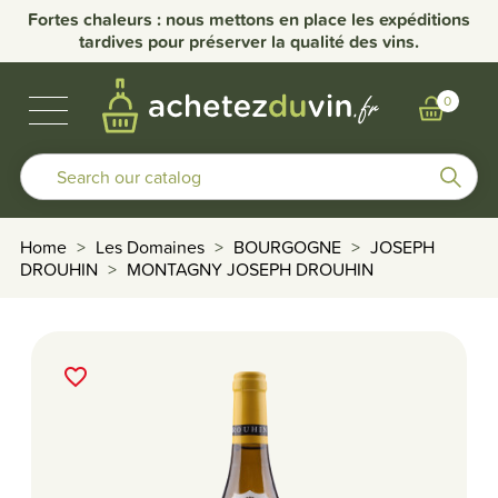
Fortes chaleurs : nous mettons en place les expéditions
tardives pour préserver la qualité des vins.
BUBBLES & SPIRITS
BURGUNDY WINES
OTHER REGIONS
OUR DOMAINS
0
Home
Les Domaines
BOURGOGNE
JOSEPH
DROUHIN
MONTAGNY JOSEPH DROUHIN
favorite_border