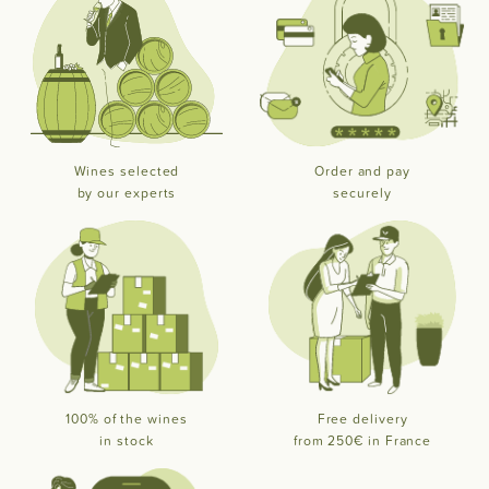
Wines selected
Order and pay
by our experts
securely
100% of the wines
Free delivery
in stock
from 250€ in France