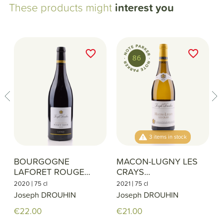
These products might
interest you
favorite_border
favorite_border
86
3 items in stock
BOURGOGNE
MACON-LUGNY LES
LAFORET ROUGE...
CRAYS...
|
|
2020
75 cl
2021
75 cl
Joseph DROUHIN
Joseph DROUHIN
€22.00
€21.00