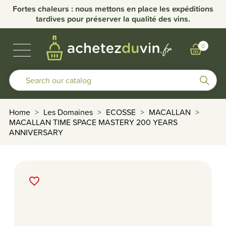
Fortes chaleurs : nous mettons en place les expéditions
tardives pour préserver la qualité des vins.
BUBBLES & SPIRITS
BURGUNDY WINES
OTHER REGIONS
OUR DOMAINS
0
Home
Les Domaines
ECOSSE
MACALLAN
MACALLAN TIME SPACE MASTERY 200 YEARS
ANNIVERSARY
favorite_border