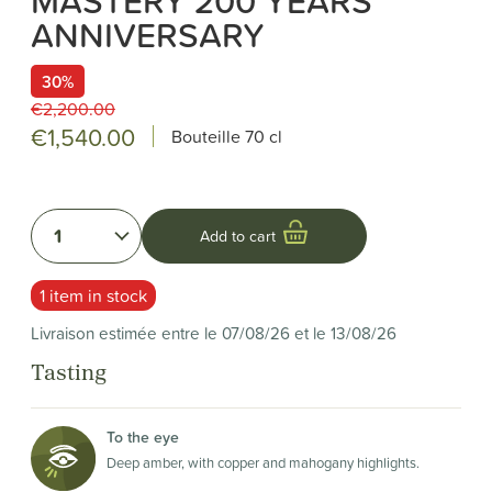
ANNIVERSARY
30%
€2,200.00
€1,540.00
Bouteille
70 cl
1
Add to cart
1 item in stock
Livraison estimée entre le 07/08/26 et le 13/08/26
Tasting
To the eye
Deep amber, with copper and mahogany highlights.