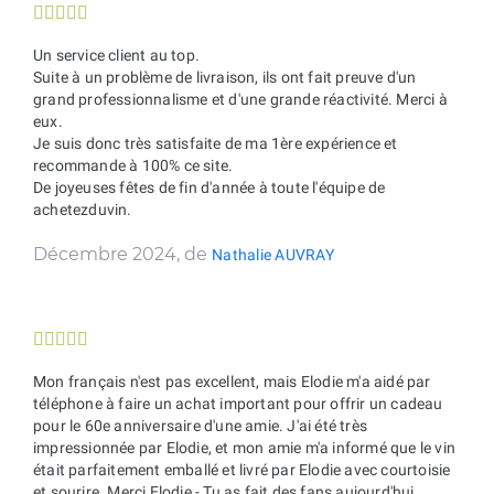





Un service client au top.
Suite à un problème de livraison, ils ont fait preuve d'un
grand professionnalisme et d'une grande réactivité. Merci à
eux.
Je suis donc très satisfaite de ma 1ère expérience et
recommande à 100% ce site.
De joyeuses fêtes de fin d'année à toute l'équipe de
achetezduvin.
Décembre 2024, de
Nathalie AUVRAY





Mon français n'est pas excellent, mais Elodie m'a aidé par
téléphone à faire un achat important pour offrir un cadeau
pour le 60e anniversaire d'une amie. J'ai été très
impressionnée par Elodie, et mon amie m'a informé que le vin
était parfaitement emballé et livré par Elodie avec courtoisie
et sourire. Merci Elodie - Tu as fait des fans aujourd'hui.