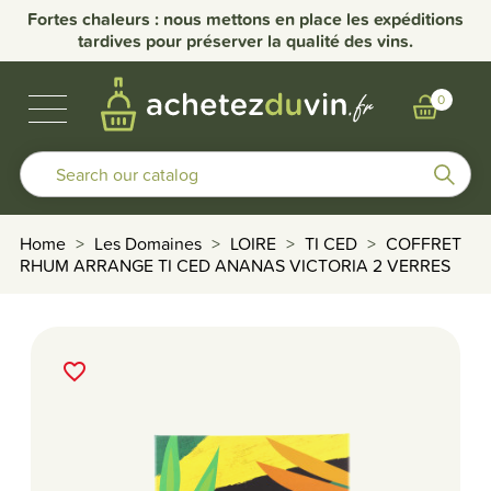
Fortes chaleurs : nous mettons en place les expéditions
tardives pour préserver la qualité des vins.
BUBBLES & SPIRITS
BURGUNDY WINES
OTHER REGIONS
OUR DOMAINS
0
Home
Les Domaines
LOIRE
TI CED
COFFRET
RHUM ARRANGE TI CED ANANAS VICTORIA 2 VERRES
favorite_border