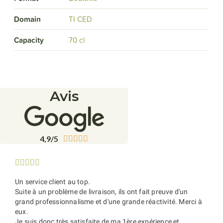
Domain
TI CED
Capacity
70 cl
Avis
4,9/5










Un service client au top.
Suite à un problème de livraison, ils ont fait preuve d'un
grand professionnalisme et d'une grande réactivité. Merci à
eux.
Je suis donc très satisfaite de ma 1ère expérience et