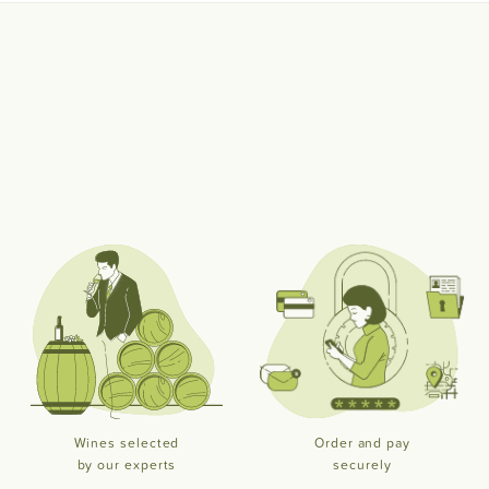
Wines selected
Order and pay
by our experts
securely