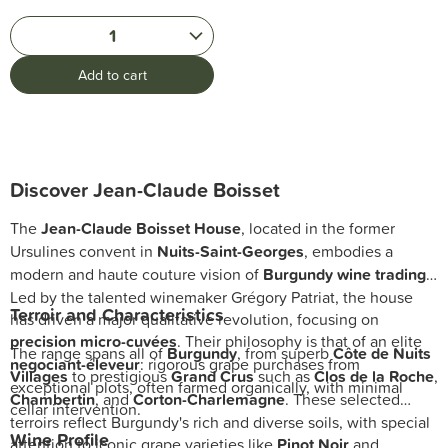
1
Add to cart
Discover Jean-Claude Boisset
The
Jean-Claude Boisset House
, located in the former
Ursulines convent in
Nuits-Saint-Georges
, embodies a
modern and haute couture vision of
Burgundy wine trading
.
Led by the talented winemaker Grégory Patriat, the house
Terroir and Characteristics
has driven a major qualitative revolution, focusing on
precision micro-cuvées
. Their philosophy is that of an elite
The range spans all of
Burgundy
, from superb
Côte de Nuits
negociant-éleveur
: rigorous grape purchases from
Villages
to prestigious
Grand Crus
such as
Clos de la Roche
,
exceptional plots, often farmed organically, with minimal
Chambertin
, and
Corton-Charlemagne
. These selected
cellar intervention.
terroirs reflect Burgundy's rich and diverse soils, with special
Wine Profile
attention to iconic grape varieties like
Pinot Noir
and