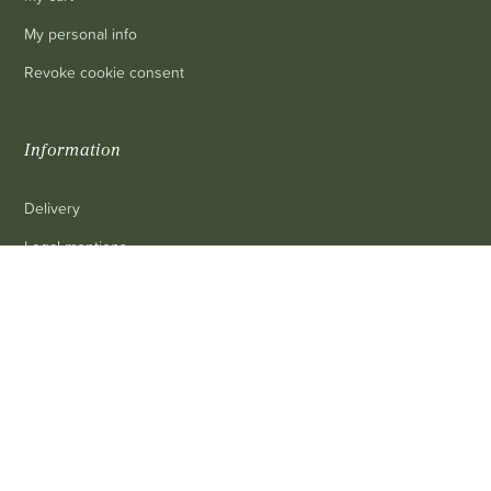
My personal info
Revoke cookie consent
Information
Delivery
Legal mentions
0
Terms and conditions of sale
Contact us
FAQ
Contact
Customer service
: 03 80 69 10 62