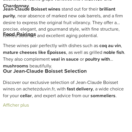
Chardonnay
.
Jean-Claude Boisset wines
stand out for their
brilliant
purity
, near absence of marked new oak barrels, and a firm
desire to express the original fruit vibrancy. They offer a
precise, elegant, and gourmand style, with fine structure,
Food Pairings
refined balance, and excellent aging potential.
These wines pair perfectly with dishes such as
coq au vin
,
mature cheeses like Époisses
, as well as grilled
noble fish
.
They also complement
veal in sauce
or
poultry with
mushrooms
beautifully.
Our Jean-Claude Boisset Selection
Discover our exclusive selection of Jean-Claude Boisset
wines on achetezduvin.fr, with
fast delivery
, a wide choice
for your
cellar
, and expert advice from our
sommeliers
.
Afficher plus