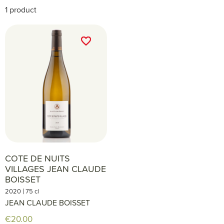
1 product
favorite_border
favorite_border
COTE DE NUITS
VILLAGES JEAN CLAUDE
BOISSET
|
2020
75 cl
JEAN CLAUDE BOISSET
€20.00