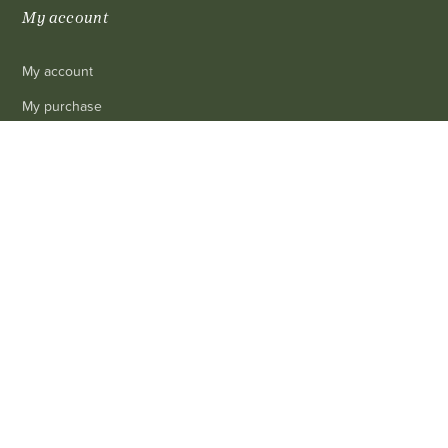
My account
My account
My purchase
My cart
0
My personal info
Revoke cookie consent
Information
Delivery
Legal mentions
Terms and conditions of sale
Contact us