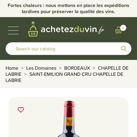
Fortes chaleurs : nous mettons en place les expéditions
tardives pour préserver la qualité des vins.
BUBBLES & SPIRITS
BURGUNDY WINES
OTHER REGIONS
OUR DOMAINS
0
Home
Les Domaines
BORDEAUX
CHAPELLE DE
LABRIE
SAINT-EMILION GRAND CRU CHAPELLE DE
LABRIE
favorite_border