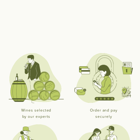
Wines selected
Order and pay
by our experts
securely