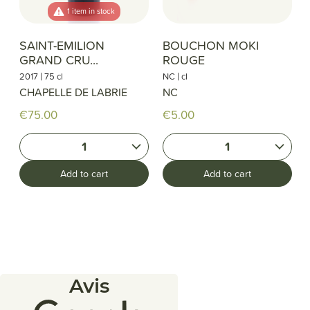
1 item in stock
SAINT-EMILION
BOUCHON MOKI
GRAND CRU...
ROUGE
|
|
2017
75 cl
NC
cl
CHAPELLE DE LABRIE
NC
€75.00
€5.00
1
1
Add to cart
Add to cart
Avis