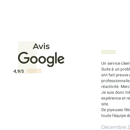
Avis





Un service clien
Suite à un probl
4,9/5





ont fait preuve
professionnali
réactivité. Merc
Je suis donc tr
expérience et 
site.
De joyeuses fêt
toute l'équipe 
Décembre 2