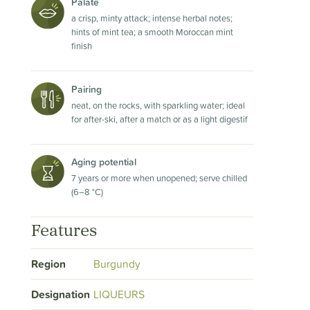
Palate
a crisp, minty attack; intense herbal notes;
hints of mint tea; a smooth Moroccan mint
finish
Pairing
neat, on the rocks, with sparkling water; ideal
for after-ski, after a match or as a light digestif
Aging potential
7 years or more when unopened; serve chilled
(6–8 °C)
Features
Region
Burgundy
Designation
LIQUEURS