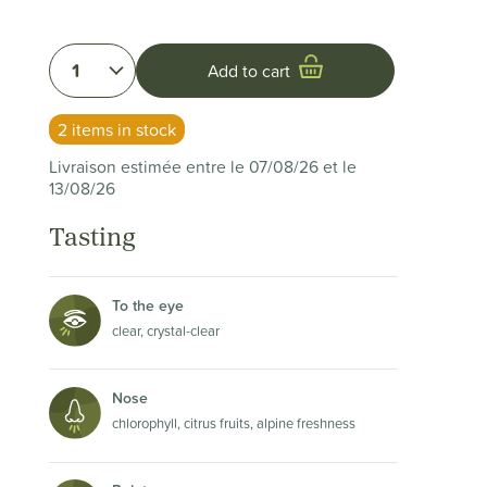
1
Add to cart
2 items in stock
Livraison estimée entre le 07/08/26 et le
13/08/26
Tasting
To the eye
clear, crystal-clear
Nose
chlorophyll, citrus fruits, alpine freshness