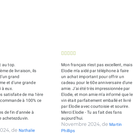





t au top.
Mon français n'est pas excellent, mais
ème de livraison, ils
Elodie m'a aidé par téléphone à faire
 d'un grand
un achat important pour offrir un
sme et d'une grande
cadeau pour le 60e anniversaire d'une
i à eux.
amie. J'ai été très impressionnée par
ès satisfaite de ma 1ère
Elodie, et mon amie m'a informé que le
recommande à 100% ce
vin était parfaitement emballé et livré
par Elodie avec courtoisie et sourire.
es de fin d'année à
Merci Elodie - Tu as fait des fans
de achetezduvin.
aujourd'hui.
Novembre 2024, de
Martin
024, de
Nathalie
Phillips