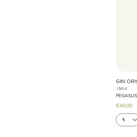
GIN OR
|
50 cl
PEGASUS
€40.00
1