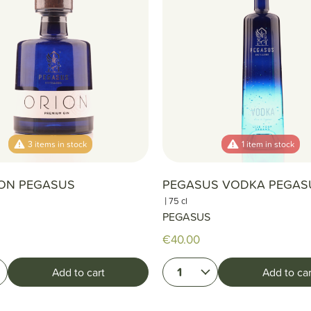
3 items in stock
1 item in stock
ION PEGASUS
PEGASUS VODKA PEGAS
|
75 cl
PEGASUS
€40.00
1
Add to cart
Add to car