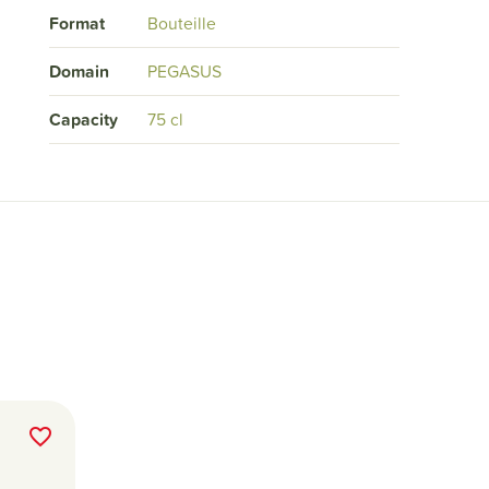
Format
Bouteille
Domain
PEGASUS
Capacity
75 cl
favorite_border