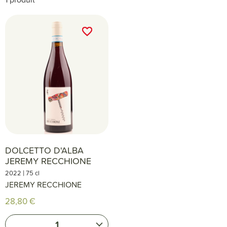
favorite_border
favorite_border
DOLCETTO D'ALBA
JEREMY RECCHIONE
|
2022
75 cl
JEREMY RECCHIONE
28,80 €
1