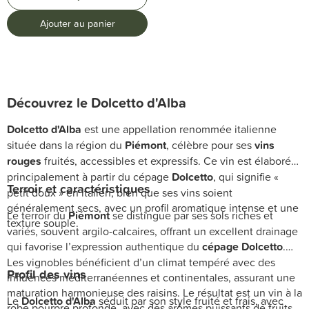
Ajouter au panier
Découvrez le Dolcetto d'Alba
Dolcetto d'Alba
est une appellation renommée italienne
située dans la région du
Piémont
, célèbre pour ses
vins
rouges
fruités, accessibles et expressifs. Ce vin est élaboré
principalement à partir du cépage
Dolcetto
, qui signifie «
Terroir et caractéristiques
petit doux » en italien, bien que ses vins soient
généralement secs, avec un profil aromatique intense et une
Le terroir du
Piémont
se distingue par ses sols riches et
texture souple.
variés, souvent argilo-calcaires, offrant un excellent drainage
qui favorise l’expression authentique du
cépage Dolcetto
.
Les vignobles bénéficient d’un climat tempéré avec des
Profil des vins
influences méditerranéennes et continentales, assurant une
maturation harmonieuse des raisins. Le résultat est un vin à la
Le
Dolcetto d'Alba
séduit par son style fruité et frais, avec
robe pourpre profonde, avec des arômes puissants de fruits