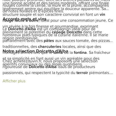
une bonne acidité et des tanins modérés, offrant une finale
rouges comme la cerise, la mûre et la prune, accompagnés
légèrement amère qui équilibre la douceur apparente. Sa
de notes florales et d’épices fines.
structure souple et son caractère convivial en font un
vin
Accords mets et vins
rouge facile à boire
, idéal pour une consommation jeune. Ce
vin révèle à la fois finesse et gourmandise, exprimant
Le
Dolcetto d'Alba
est un compagnon idéal pour de
pleinement le potentiel du
cépage Dolcetto
dans cette
nombreux plats typiques de la cuisine italienne. Il se marie
région prestigieuse.
parfaitement avec des
pâtes
aux sauces tomate, des pizzas
traditionnelles, des
charcuteries
locales, ainsi que des
Notre sélection Dolcetto d'Alba
fromages affinés tels que le
toma
ou la
fontina
. Sa fraîcheur
et sa simplicité en font aussi un vin agréable pour des
Chez achetezduvin.fr, nous proposons une sélection
apéritifs conviviaux ou des repas quotidiens.
rigoureuse de
Dolcetto d'Alba
issus de producteurs
passionnés, qui respectent la typicité du
terroir
piémontais.
Découvrez notre gamme de
vins rouges fruités
et
Afficher plus
accessibles, parfaits pour enrichir votre cave et vos moments
de dégustation, avec une livraison rapide et un service
expert de nos sommeliers.