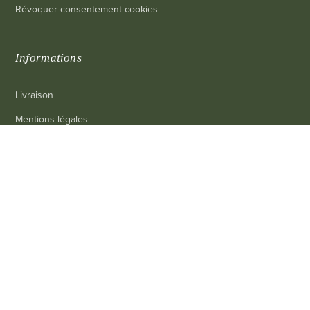
Révoquer consentement cookies
Informations
Livraison
Mentions légales
Conditions générales de vente
0
Contact
FAQ
Contact
Service client
: 03 80 69 10 62
Email
: contact@achetezduvin.fr