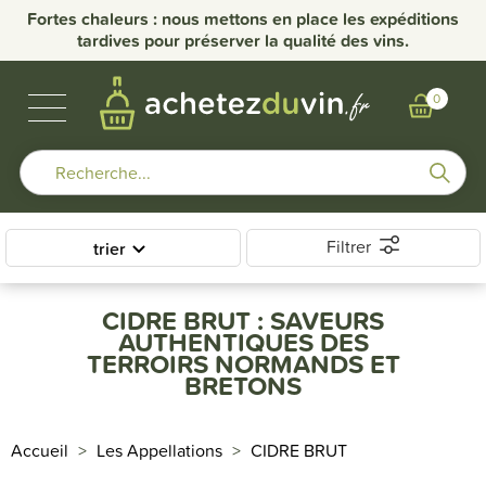
nce
Fortes chaleurs : nous mettons en place les expéditions
Li
tardives pour préserver la qualité des vins.
VINS DE BOURGOGNE
BULLES & SPIRITUEUX
AUTRES RÉGIONS
NOS DOMAINES
0
Filtrer
trier
CIDRE BRUT : SAVEURS
AUTHENTIQUES DES
TERROIRS NORMANDS ET
BRETONS
Accueil
Les Appellations
CIDRE BRUT