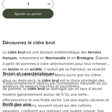
1
Ajouter au panier
Découvrez le
cidre brut
Le
cidre brut
est une boisson emblématique des
terroirs
français
, notamment en
Normandie
et en
Bretagne
. Élaboré
à partir de pommes à cidre sélectionnées pour leur richesse
en
tanins
et en
acidité
, il séduit par sa fraîcheur, sa vivacité
Terroir et caractéristiques
et son caractère authentique. Moins sucré que les cidres
doux ou demi-secs, le
cidre brut
est le choix privilégié des
Traditionnellement obtenu par fermentation naturelle du jus
amateurs de saveurs franches et équilibrées.
de pomme, le
cidre brut
se distingue par un taux d’alcool
modéré (généralement autour de 5 %), une belle
effervescence et une finale sèche. Les sols argilo-calcaires et
Profil des vins
les vergers anciens, souvent situés sur des collines
exposées, confèrent aux pommes une qualité unique. Son