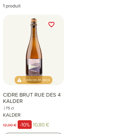
1 produit
favorite_border
favorite_border
2 articles en stock
CIDRE BRUT RUE DES 4
KALDER
|
75 cl
KALDER
-10%
10,80 €
12,00 €