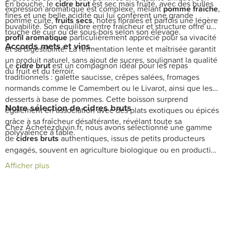
En bouche, le
cidre brut
est sec mais fruité, avec des bulles
expression aromatique est complexe, mêlant
pomme fraîche
,
fines et une belle acidité qui lui confèrent une grande
pomme cuite,
fruits secs
, notes florales et parfois une légère
buvabilité. Son équilibre entre fraîcheur et structure offre un
touche de cuir ou de sous-bois selon son élevage.
profil aromatique
particulièrement apprécié pour sa vivacité
Accords mets et vins
et sa digestibilité. La fermentation lente et maîtrisée garantit
un produit naturel, sans ajout de sucres, soulignant la qualité
Le
cidre brut
est un compagnon idéal pour les repas
du fruit et du terroir.
traditionnels : galette saucisse, crêpes salées, fromages
normands comme le Camembert ou le Livarot, ainsi que les
desserts à base de pommes. Cette boisson surprend
Notre sélection de cidres bruts
également en association avec des plats exotiques ou épicés
grâce à sa fraîcheur désaltérante, révélant toute sa
Chez Achetezduvin.fr, nous avons sélectionné une gamme
polyvalence à table.
de
cidres bruts
authentiques, issus de petits producteurs
engagés, souvent en agriculture biologique ou en production
fermière. Chaque bouteille reflète l’identité de son
terroir
et
Afficher plus
l’attention portée à la qualité du fruit et à la finesse de la
fermentation. Découvrez notre
sélection cidre brut
avec
livraison rapide et conseils de nos sommeliers pour enrichir
votre cave.