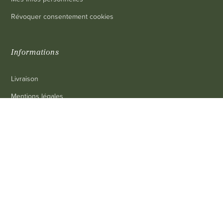
Révoquer consentement cookies
Informations
Livraison
Mentions légales
Conditions générales de vente
0
Contact
FAQ
Contact
Service client
: 03 80 69 10 62
Email
: contact@achetezduvin.fr