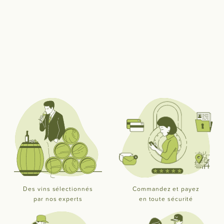
Des vins sélectionnés
Commandez et payez
par nos experts
en toute sécurité