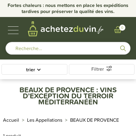
nce
Fortes chaleurs : nous mettons en place les expéditions
Li
tardives pour préserver la qualité des vins.
VINS DE BOURGOGNE
BULLES & SPIRITUEUX
AUTRES RÉGIONS
NOS DOMAINES
0
Filtrer
trier
BEAUX DE PROVENCE : VINS
D’EXCEPTION DU TERROIR
MÉDITERRANÉEN
Accueil
Les Appellations
BEAUX DE PROVENCE
1 produit