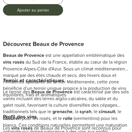
Ajouter au panier
Découvrez Beaux de Provence
Beaux de Provence
est une appellation emblématique des
vins rosés
du Sud de la France, établie au cœur de la région
Provence-Alpes-Côte d’Azur. Sous un climat méditerranéen
marqué par des étés chauds et secs, des hivers doux et
Terroir et caractéristiques
l’influence apaisante de la mer Méditerranée, cette zone
bénéficie d’un terroir unique propice à la production de vins
Le terroir des
Beaux de Provence
est caractérisé par des sols
équilibrés, frais et aromatiques.
variés incluant des terres argilo-calcaires, du sable et du
galet roulé, favorisant la culture diversifiée des cépages
traditionnels tels que le
grenache
, la
syrah
, le
cinsault
, le
Profil des vins
tibouren
pour les rosés, et le
rolle
(vermentino) pour les
blancs. Ces conditions naturelles permettent une maturation
Les
vins rosés
de Beaux de Provence sont reconnus pour
optimale qui donne naissance à des vins aux profils