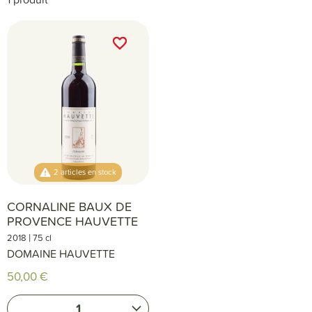
favorite_border
favorite_border
2 articles en stock
CORNALINE BAUX DE
PROVENCE HAUVETTE
|
2018
75 cl
DOMAINE HAUVETTE
50,00 €
1