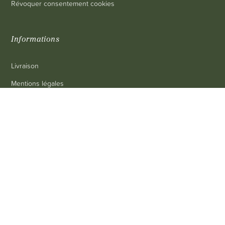
Révoquer consentement cookies
Informations
Livraison
Mentions légales
Conditions générales de vente
0
Contact
FAQ
Contact
Service client
: 03 80 69 10 62
Email
: contact@achetezduvin.fr
Suivez-nous sur