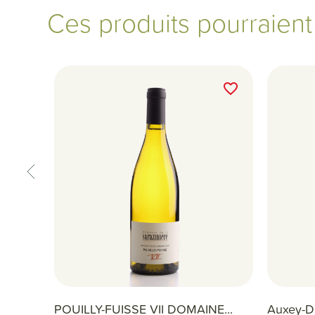
Ces produits pourraien
favorite_border
favorite_border
POUILLY-FUISSE VII DOMAINE...
Auxey-Du