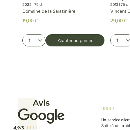
|
|
2022
75 cl
2013
75 cl
Domaine de la Sarazinière
Vincent
19,00 €
29,00 €
1
1
ier
Ajouter au panier
Avis





Un service clien
Suite à un probl
4,9/5




