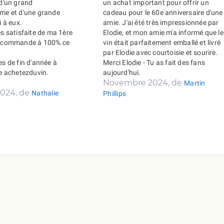
 d'un grand
un achat important pour offrir un
sme et d'une grande
cadeau pour le 60e anniversaire d'une
i à eux.
amie. J'ai été très impressionnée par
ès satisfaite de ma 1ère
Elodie, et mon amie m'a informé que le
recommande à 100% ce
vin était parfaitement emballé et livré
par Elodie avec courtoisie et sourire.
es de fin d'année à
Merci Elodie - Tu as fait des fans
de achetezduvin.
aujourd'hui.
Novembre 2024, de
Martin
024, de
Nathalie
Phillips