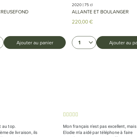
|
2020
75 cl
 CREUSEFOND
ALLANTE ET BOULANGER
220,00 €
1
Ajouter au panier
Ajouter au p





t au top.
Mon français n'est pas excellent, mais
ème de livraison, ils
Elodie m'a aidé par téléphone à faire