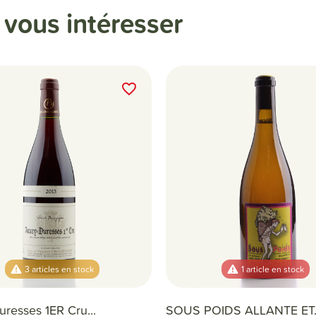
t
vous intéresser
favorite_border
3 articles en stock
1 article en stock
resses 1ER Cru...
SOUS POIDS ALLANTE ET..