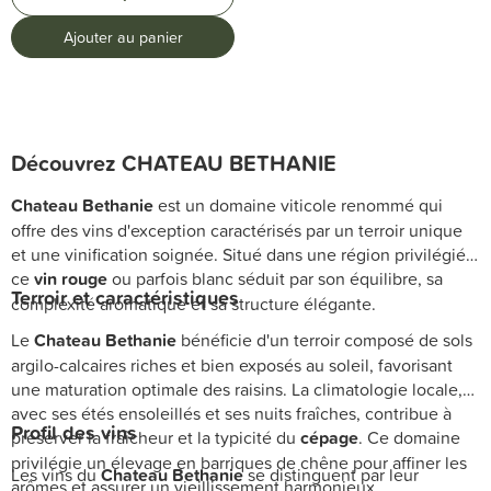
Ajouter au panier
Découvrez CHATEAU BETHANIE
Chateau Bethanie
est un domaine viticole renommé qui
offre des vins d'exception caractérisés par un terroir unique
et une vinification soignée. Situé dans une région privilégiée,
ce
vin rouge
ou parfois blanc séduit par son équilibre, sa
Terroir et caractéristiques
complexité aromatique et sa structure élégante.
Le
Chateau Bethanie
bénéficie d'un terroir composé de sols
argilo-calcaires riches et bien exposés au soleil, favorisant
une maturation optimale des raisins. La climatologie locale,
avec ses étés ensoleillés et ses nuits fraîches, contribue à
Profil des vins
préserver la fraîcheur et la typicité du
cépage
. Ce domaine
privilégie un élevage en barriques de chêne pour affiner les
Les vins du
Chateau Bethanie
se distinguent par leur
arômes et assurer un vieillissement harmonieux.