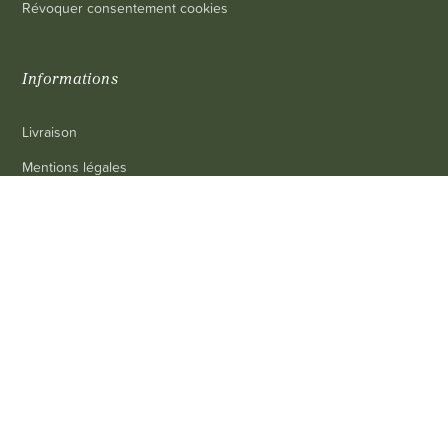
Révoquer consentement cookies
Informations
Livraison
Mentions légales
Conditions générales de vente
0
Contact
FAQ
Contact
Service client
: 03 80 69 10 62
Email
: contact@achetezduvin.fr
Suivez-nous sur