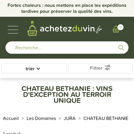
nce
Fortes chaleurs : nous mettons en place les expéditions
Li
tardives pour préserver la qualité des vins.
VINS DE BOURGOGNE
BULLES & SPIRITUEUX
AUTRES RÉGIONS
NOS DOMAINES
0
Filtrer
trier
CHATEAU BETHANIE : VINS
D'EXCEPTION AU TERROIR
UNIQUE
Accueil
Les Domaines
JURA
CHATEAU BETHANIE
1 produit