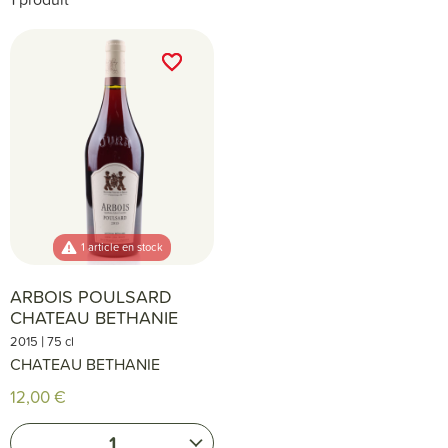
favorite_border
favorite_border
1 article en stock
ARBOIS POULSARD
CHATEAU BETHANIE
|
2015
75 cl
CHATEAU BETHANIE
12,00 €
1