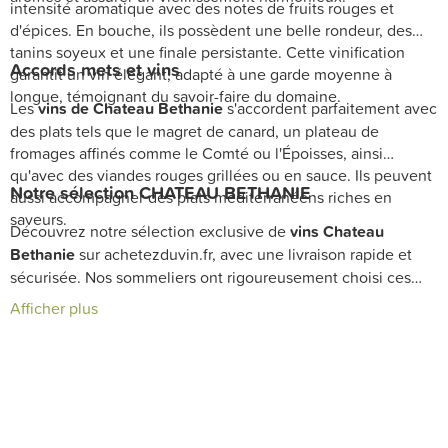
intensité aromatique avec des notes de fruits rouges et
d'épices. En bouche, ils possèdent une belle rondeur, des
tanins soyeux et une finale persistante. Cette vinification
Accords mets et vins
garantit un vin élégant, adapté à une garde moyenne à
longue, témoignant du savoir-faire du domaine.
Les
vins de Chateau Bethanie
s'accordent parfaitement avec
des plats tels que le magret de canard, un plateau de
fromages affinés comme le Comté ou l'Époisses, ainsi
qu'avec des viandes rouges grillées ou en sauce. Ils peuvent
Notre sélection CHATEAU BETHANIE
aussi accompagner des plats méditerranéens riches en
saveurs.
Découvrez notre sélection exclusive de
vins Chateau
Bethanie
sur achetezduvin.fr, avec une livraison rapide et
sécurisée. Nos sommeliers ont rigoureusement choisi ces
vins pour enrichir votre cave de crus raffinés et authentiques.
Afficher plus