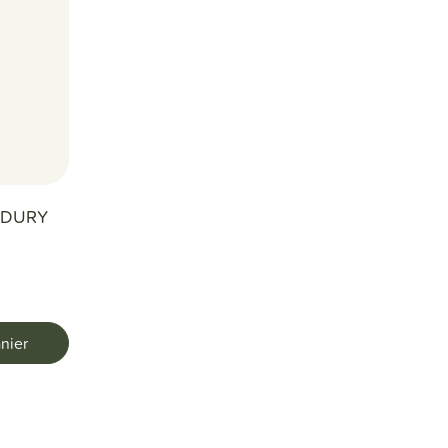
-DURY
nier