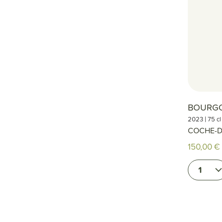
BOURGO
|
2023
75 cl
COCHE-
150,00 €
1