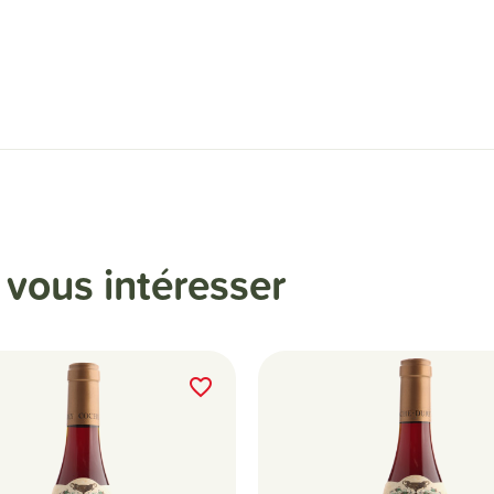
t
vous intéresser
favorite_border