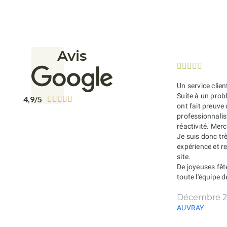
Avis





Un service clien
Suite à un probl
4,9/5





ont fait preuve
professionnali
réactivité. Merc
Je suis donc tr
expérience et 
site.
De joyeuses fêt
toute l'équipe 
Décembre 2
AUVRAY