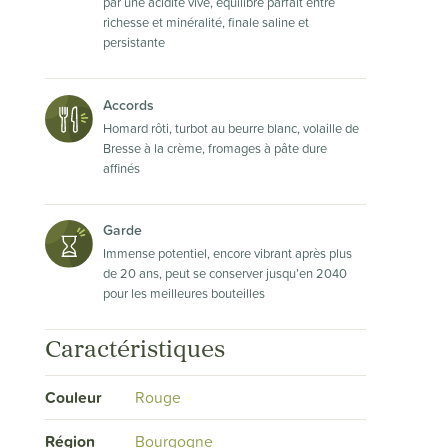
par une acidité vive, équilibre parfait entre
richesse et minéralité, finale saline et
persistante
Accords
Homard rôti, turbot au beurre blanc, volaille de
Bresse à la crème, fromages à pâte dure
affinés
Garde
Immense potentiel, encore vibrant après plus
de 20 ans, peut se conserver jusqu’en 2040
pour les meilleures bouteilles
Caractéristiques
Couleur
Rouge
Région
Bourgogne