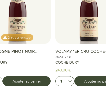
2 articles en stock
GNE PINOT NOIR...
VOLNAY 1ER CRU COCHE
|
2023
75 cl
DURY
COCHE-DURY
240,00 €
1
Ajouter au panier
Ajouter au pa