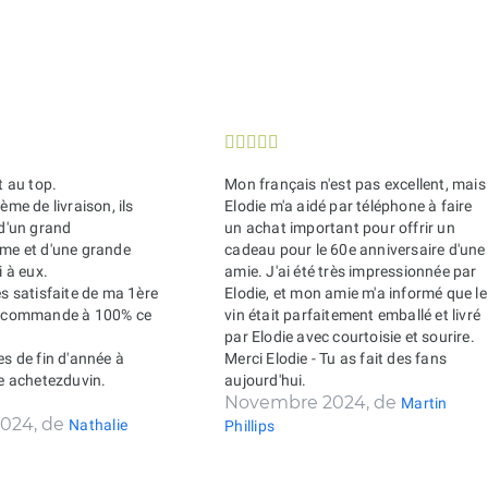





t au top.
Mon français n'est pas excellent, mais
ème de livraison, ils
Elodie m'a aidé par téléphone à faire
 d'un grand
un achat important pour offrir un
sme et d'une grande
cadeau pour le 60e anniversaire d'une
i à eux.
amie. J'ai été très impressionnée par
ès satisfaite de ma 1ère
Elodie, et mon amie m'a informé que le
recommande à 100% ce
vin était parfaitement emballé et livré
par Elodie avec courtoisie et sourire.
es de fin d'année à
Merci Elodie - Tu as fait des fans
de achetezduvin.
aujourd'hui.
Novembre 2024, de
Martin
024, de
Nathalie
Phillips