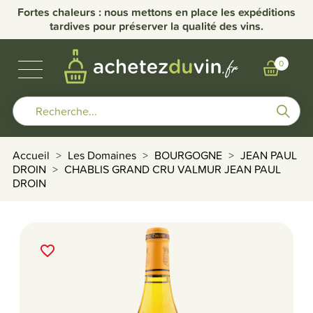
nce
Fortes chaleurs : nous mettons en place les expéditions
Li
tardives pour préserver la qualité des vins.
VINS DE BOURGOGNE
BULLES & SPIRITUEUX
AUTRES RÉGIONS
NOS DOMAINES
0
Accueil
Les Domaines
BOURGOGNE
JEAN PAUL
DROIN
CHABLIS GRAND CRU VALMUR JEAN PAUL
DROIN
favorite_border