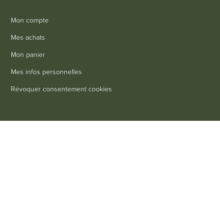
Mon compte
Mes achats
Mon panier
Mes infos personnelles
Révoquer consentement cookies
Informations
0
Livraison
Mentions légales
Conditions générales de vente
Contact
FAQ