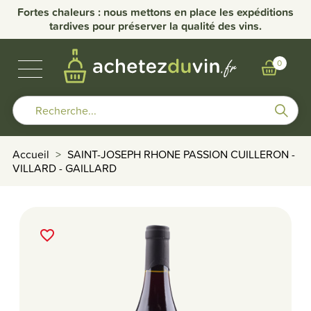
nce
Fortes chaleurs : nous mettons en place les expéditions
Li
tardives pour préserver la qualité des vins.
VINS DE BOURGOGNE
BULLES & SPIRITUEUX
AUTRES RÉGIONS
NOS DOMAINES
0
Accueil
SAINT-JOSEPH RHONE PASSION CUILLERON -
VILLARD - GAILLARD
favorite_border