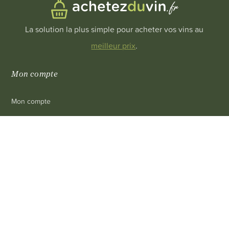
La solution la plus simple pour acheter vos vins au
meilleur prix
.
Mon compte
Mon compte
Mes achats
0
Mon panier
Mes infos personnelles
Révoquer consentement cookies
Informations