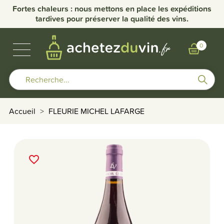
nce
Fortes chaleurs : nous mettons en place les expéditions
Li
tardives pour préserver la qualité des vins.
VINS DE BOURGOGNE
BULLES & SPIRITUEUX
AUTRES RÉGIONS
NOS DOMAINES
0
Accueil
FLEURIE MICHEL LAFARGE
favorite_border