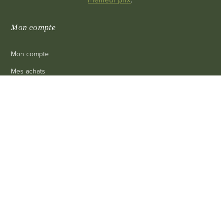
Mon compte
Mon compte
Mes achats
Mon panier
0
Mes infos personnelles
Révoquer consentement cookies
Informations
Livraison
Mentions légales
Conditions générales de vente