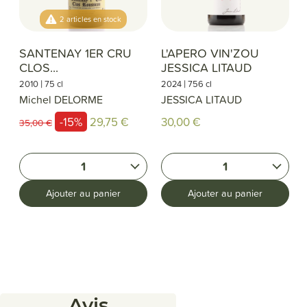
2 articles en stock
SANTENAY 1ER CRU
L'APERO VIN'ZOU
CLOS...
JESSICA LITAUD
|
|
2010
75 cl
2024
756 cl
Michel DELORME
JESSICA LITAUD
-15%
29,75 €
30,00 €
35,00 €
1
1
Ajouter au panier
Ajouter au panier
Avis