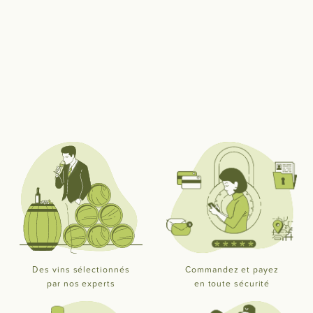
Des vins sélectionnés
Commandez et payez
par nos experts
en toute sécurité