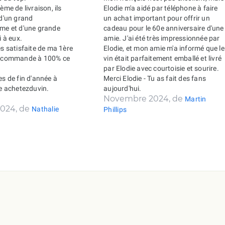
ème de livraison, ils
Elodie m'a aidé par téléphone à faire
 d'un grand
un achat important pour offrir un
sme et d'une grande
cadeau pour le 60e anniversaire d'une
i à eux.
amie. J'ai été très impressionnée par
ès satisfaite de ma 1ère
Elodie, et mon amie m'a informé que le
recommande à 100% ce
vin était parfaitement emballé et livré
par Elodie avec courtoisie et sourire.
es de fin d'année à
Merci Elodie - Tu as fait des fans
de achetezduvin.
aujourd'hui.
Novembre 2024, de
Martin
024, de
Nathalie
Phillips