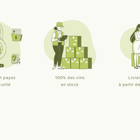
t payez
100% des vins
Livra
curité
en stock
à partir 