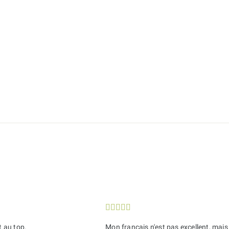





t au top.
Mon français n'est pas excellent, mais