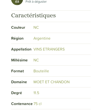
Prêt à déguster
Caractéristiques
Couleur
NC
Région
Argentine
Appellation
VINS ETRANGERS
Millésime
NC
Format
Bouteille
Domaine
MOET ET CHANDON
Degré
11.5
Contenance
75 cl