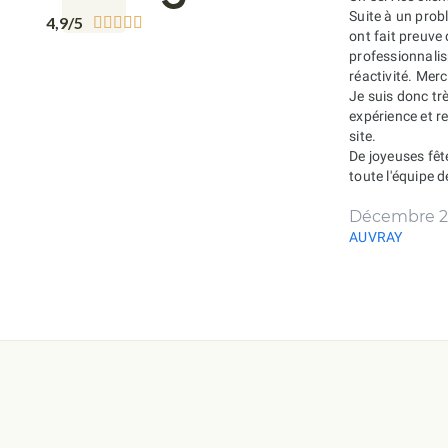
Suite à un probl
4,9/5





ont fait preuve
professionnali
réactivité. Merc
Je suis donc tr
expérience et 
site.
De joyeuses fêt
toute l'équipe 
Décembre 2
AUVRAY