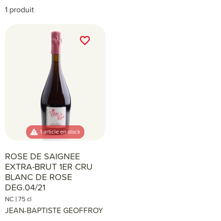
1 produit
favorite_border
favorite_border
1 article en stock
ROSE DE SAIGNEE
EXTRA-BRUT 1ER CRU
BLANC DE ROSE
DEG.04/21
|
NC
75 cl
JEAN-BAPTISTE GEOFFROY