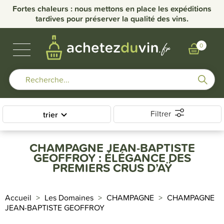
nce
Fortes chaleurs : nous mettons en place les expéditions
Li
tardives pour préserver la qualité des vins.
VINS DE BOURGOGNE
BULLES & SPIRITUEUX
AUTRES RÉGIONS
NOS DOMAINES
0
Filtrer
trier
CHAMPAGNE JEAN-BAPTISTE
GEOFFROY : ÉLÉGANCE DES
PREMIERS CRUS D’AŸ
Accueil
Les Domaines
CHAMPAGNE
CHAMPAGNE
JEAN-BAPTISTE GEOFFROY