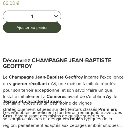
69,00 €
1
Ajouter au panier
Découvrez CHAMPAGNE JEAN-BAPTISTE
GEOFFROY
Le
Champagne Jean-Baptiste Geoffroy
incarne l'excellence
du
vigneron-récoltant
d'Aÿ, une maison familiale réputée
pour son terroir exceptionnel et son savoir-faire unique.
Installé initialement à
Cumières
avant de s'établir à
Aÿ
, le
Terroir et caractéristiques
domaine repose sur un patrimoine de vignes
stratégiquement situées sur des terroirs classés
Premiers
Les vignobles bénéficient d'un terroir remarquable avec des
Crus
, garantissant des raisins de qualité supérieure.
sols argilo-calcaires et des
galets roulés
typiques de la
région, parfaitement adaptés aux cépages emblématiques