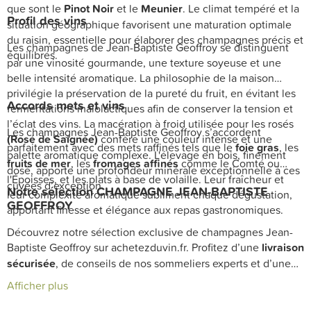
que sont le
Pinot Noir
et le
Meunier
. Le climat tempéré et la
Profil des vins
situation géographique favorisent une maturation optimale
du raisin, essentielle pour élaborer des champagnes précis et
Les champagnes de Jean-Baptiste Geoffroy se distinguent
équilibrés.
par une vinosité gourmande, une texture soyeuse et une
belle intensité aromatique. La philosophie de la maison
privilégie la préservation de la pureté du fruit, en évitant les
Accords mets et vins
fermentations malolactiques afin de conserver la tension et
l’éclat des vins. La macération à froid utilisée pour les rosés
Les champagnes Jean-Baptiste Geoffroy s’accordent
(Rosé de Saignée)
confère une couleur intense et une
parfaitement avec des mets raffinés tels que le
foie gras
, les
palette aromatique complexe. L'élevage en bois, finement
fruits de mer
, les
fromages affinés
comme le Comté ou
dosé, apporte une profondeur minérale exceptionnelle à ces
l'Époisses, et les plats à base de volaille. Leur fraîcheur et
cuvées d’exception.
Notre sélection CHAMPAGNE JEAN-BAPTISTE
leur complexité aromatique subliment chaque dégustation,
GEOFFROY
apportant finesse et élégance aux repas gastronomiques.
Découvrez notre sélection exclusive de champagnes Jean-
Baptiste Geoffroy sur achetezduvin.fr. Profitez d’une
livraison
sécurisée
, de conseils de nos sommeliers experts et d’une
cave soigneusement élaborée pour les amateurs de
Afficher plus
champagnes d'exception.