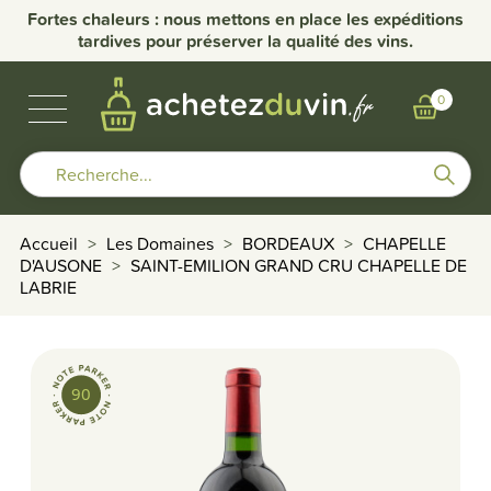
nce
Fortes chaleurs : nous mettons en place les expéditions
Li
tardives pour préserver la qualité des vins.
VINS DE BOURGOGNE
BULLES & SPIRITUEUX
AUTRES RÉGIONS
NOS DOMAINES
0
Accueil
Les Domaines
BORDEAUX
CHAPELLE
D'AUSONE
SAINT-EMILION GRAND CRU CHAPELLE DE
LABRIE
favorite_border
90