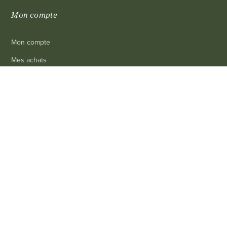
Mon compte
Mon compte
Mes achats
Mon panier
0
Mes infos personnelles
Révoquer consentement cookies
Informations
Livraison
Mentions légales
Conditions générales de vente