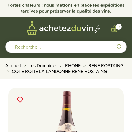
nce
Fortes chaleurs : nous mettons en place les expéditions
Li
tardives pour préserver la qualité des vins.
VINS DE BOURGOGNE
BULLES & SPIRITUEUX
AUTRES RÉGIONS
NOS DOMAINES
0
Accueil
Les Domaines
RHONE
RENE ROSTAING
COTE ROTIE LA LANDONNE RENE ROSTAING
favorite_border