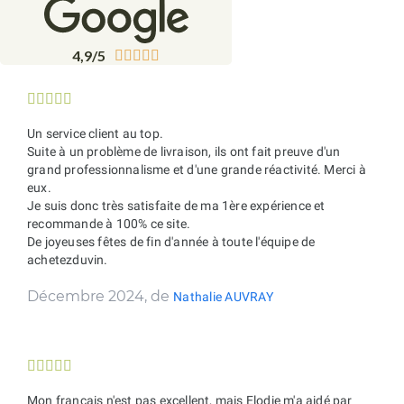
4,9/5










Un service client au top.
Suite à un problème de livraison, ils ont fait preuve d'un
grand professionnalisme et d'une grande réactivité. Merci à
eux.
Je suis donc très satisfaite de ma 1ère expérience et
recommande à 100% ce site.
De joyeuses fêtes de fin d'année à toute l'équipe de
achetezduvin.
Décembre 2024, de
Nathalie AUVRAY





Mon français n'est pas excellent, mais Elodie m'a aidé par