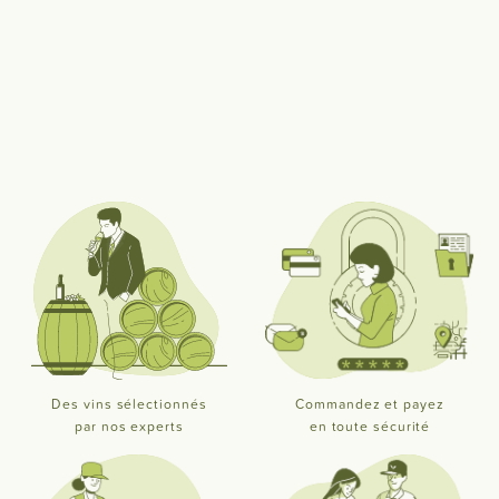
Des vins sélectionnés
Commandez et payez
par nos experts
en toute sécurité