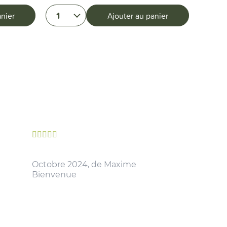
1
1
anier
Ajouter au panier





Octobre 2024, de Maxime
Bienvenue