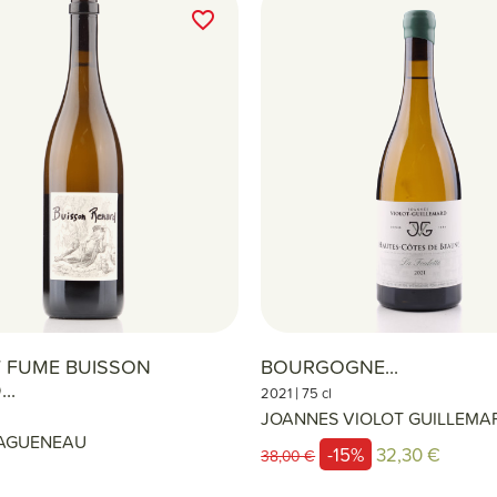
favorite_border
Y FUME BUISSON
BOURGOGNE...
..
|
2021
75 cl
JOANNES VIOLOT GUILLEMA
DAGUENEAU
-15%
32,30 €
38,00 €