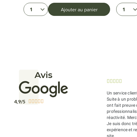
1
1
ier
Ajouter au panier
Avis





Un service clien
Suite à un probl
4,9/5





ont fait preuve
professionnali
réactivité. Merc
Je suis donc tr
expérience et 
site.