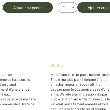
1
Ajouter au panier
Ajouter au p





t au top.
Mon français n'est pas excellent, mais
ème de livraison, ils
Elodie m'a aidé par téléphone à faire
 d'un grand
un achat important pour offrir un
sme et d'une grande
cadeau pour le 60e anniversaire d'une
i à eux.
amie. J'ai été très impressionnée par
ès satisfaite de ma 1ère
Elodie, et mon amie m'a informé que le
recommande à 100% ce
vin était parfaitement emballé et livré
par Elodie avec courtoisie et sourire.