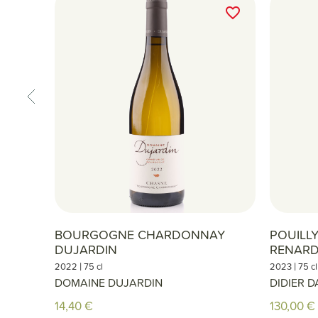
favorite_border
favorite_border
BOURGOGNE CHARDONNAY
POUILL
DUJARDIN
RENARD.
|
|
2022
75 cl
2023
75 cl
DOMAINE DUJARDIN
DIDIER 
14,40 €
130,00 €