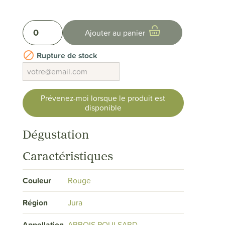
0
Ajouter au panier

Rupture de stock
Prévenez-moi lorsque le produit est
disponible
Dégustation
Caractéristiques
Couleur
Rouge
Région
Jura
Appellation
ARBOIS POULSARD